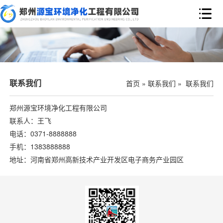

联系我们
首页
»
联系我们
»
联系我们
郑州源宝环境净化工程有限公司
联系人：王飞
电话：0371-8888888
手机：1383888888
地址：河南省郑州高新技术产业开发区电子商务产业园区