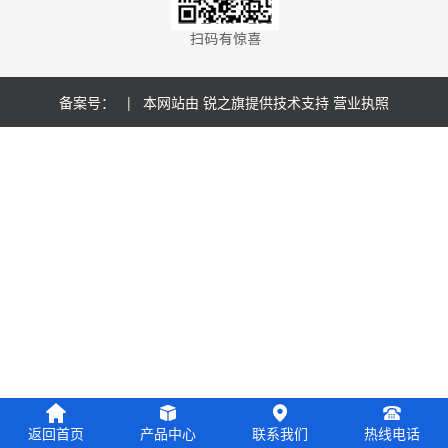
备案号：
| 本网站由
锐之旗
提供技术支持
营业执照
返回首页
产品中心
联系我们
热线电话