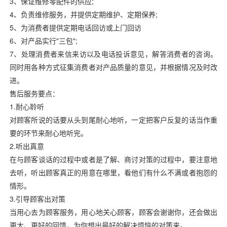
3、保证维修零配件的供应;
4、负责维修服务，并提供
定期维护、定期保养;
5、为消费者提供定期电话回访或上门回访
6、对产品实行"
三包";
7、处理消费者来信来访以及电话投诉意见，解答消费者的咨询。
同时用各种方式征集消费者对
产品质量的意见，并根据情况及时改
进。
售后服务要点：
1.耐心聆听
对顾客所说的话要从头到尾耐心地听，一定把客户反复的话当作重
要的环节来耐心地听完。
2.听出真意
在与顾客谈话的过程中或者是了解、商讨对策的过程中，要注意地
去听，听出顾客真正的用意在哪里，看他们有什么不满或者抱怨的
情形。
3.引导顾客出对策
当用心去为顾客服务，用心地关心顾客，顾客会谢谢你，还会做出
更大、更好的回馈，为你想出最好的解决烦恼的对策来。