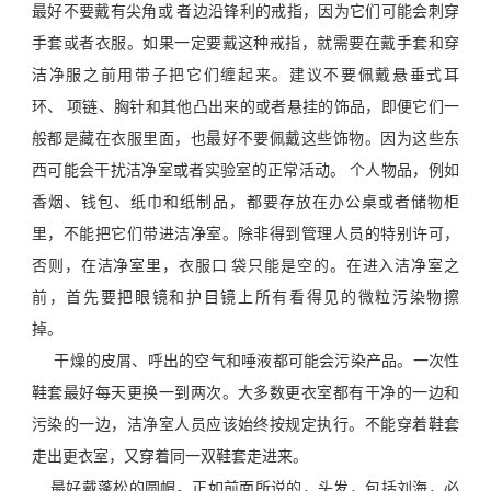
最好不要戴有尖角或 者边沿锋利的戒指，因为它们可能会刺穿
手套或者衣服。如果一定要戴这种戒指，就需要在戴手套和穿
洁净服之前用带子把它们缠起来。建议不要佩戴悬垂式耳
环、 项链、胸针和其他凸出来的或者悬挂的饰品，即便它们一
般都是藏在衣服里面，也最好不要佩戴这些饰物。因为这些东
西可能会干扰洁净室或者实验室的正常活动。 个人物品，例如
香烟、钱包、纸巾和纸制品，都要存放在办公桌或者储物柜
里，不能把它们带进洁净室。除非得到管理人员的特别许可，
否则，在洁净室里，衣服口 袋只能是空的。在进入洁净室之
前，首先要把眼镜和护目镜上所有看得见的微粒污染物擦
掉。
干燥的皮屑、呼出的空气和唾液都可能会污染产品。一次性
鞋套最好每天更换一到两次。大多数更衣室都有干净的一边和
污染的一边，洁净室人员应该始终按规定执行。不能穿着鞋套
走出更衣室，又穿着同一双鞋套走进来。
最好戴蓬松的圆帽。正如前面所说的，头发，包括刘海，必