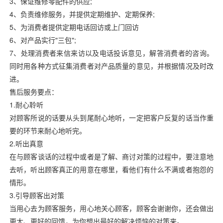
3、保证维修零配件的供应;
4、负责维修服务，并提供
定期维护、定期保养;
5、为消费者提供定期电话回访或上门回访
6、对产品实行"
三包";
7、处理消费者来信来访以及电话投诉意见，解答消费者的咨询。
同时用各种方式征集消费者对
产品质量的意见，并根据情况及时改
进。
售后服务要点：
1.耐心聆听
对顾客所说的话要从头到尾耐心地听，一定把客户反复的话当作重
要的环节来耐心地听完。
2.听出真意
在与顾客谈话的过程中或者是了解、商讨对策的过程中，要注意地
去听，听出顾客真正的用意在哪里，看他们有什么不满或者抱怨的
情形。
3.引导顾客出对策
当用心去为顾客服务，用心地关心顾客，顾客会谢谢你，还会做出
更大、更好的回馈，为你想出最好的解决烦恼的对策来。