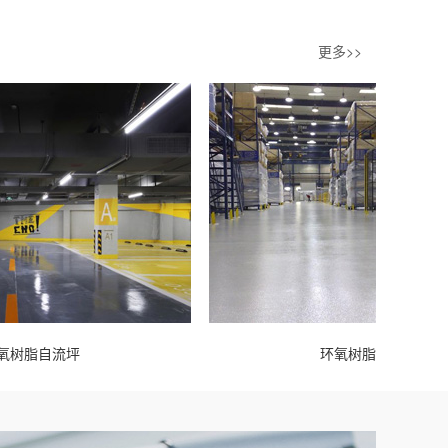
更多>>
坪
环氧树脂自流坪